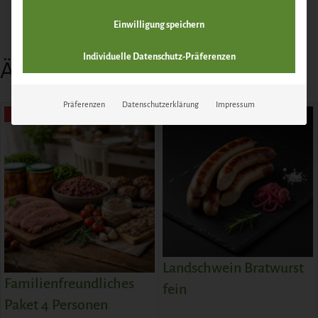
Einwilligung speichern
Individuelle Datenschutz-Präferenzen
Ähnliche Produkte
Präferenzen
Datenschutzerklärung
Impressum
SALE
Landschwein Bratwurst
Familienfreundliches
fein
Paket 4 Personen