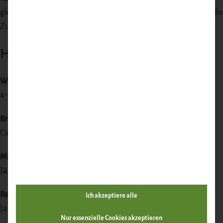
gleichzeitig Bequemlichkeit, ohne lange Recherche. Wir haben die
Zusammenstellung für Sie gemacht.
Häufige Fragen
Wie viele Personen?
4–6.
Bratzeit?
Ca. 2,5 Stunden.
Mit Kruste?
Ja, klassischer Schweinebraten mit Kruste.
Rezept dabei?
Ich akzeptiere alle
Ja.
Nur essenzielle Cookies akzeptieren