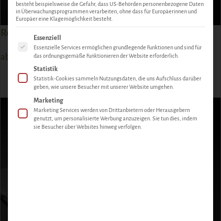
besteht beispielsweise die Gefahr, dass US-Behörden personenbezogene Daten
in Überwachungsprogrammen verarbeiten, ohne dass für Europäerinnen und
Europäer eine Klagemöglichkeit besteht.
Reh Schulter mit Knochen
Es folgt eine Liste der Service-Gruppen, für die eine Einwill
Essenziell
Essenzielle Services ermöglichen grundlegende Funktionen und sind für
ab
15,60
€
das ordnungsgemäße Funktionieren der Website erforderlich.
Statistik
Statistik-Cookies sammeln Nutzungsdaten, die uns Aufschluss darüber
ZUM PRODUKT
geben, wie unsere Besucher mit unserer Website umgehen.
Marketing
Marketing Services werden von Drittanbietern oder Herausgebern
genutzt, um personalisierte Werbung anzuzeigen. Sie tun dies, indem
sie Besucher über Websites hinweg verfolgen.