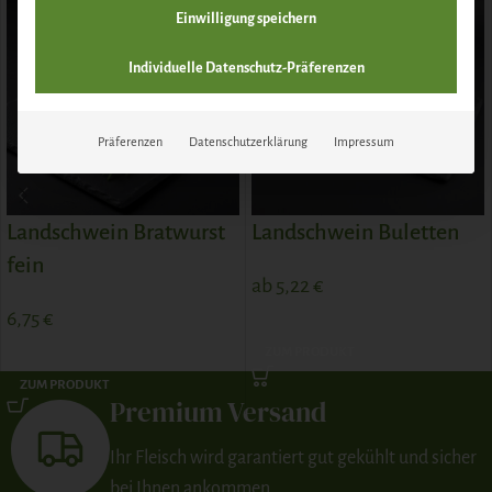
Einwilligung speichern
Individuelle Datenschutz-Präferenzen
Präferenzen
Datenschutzerklärung
Impressum
Landschwein Bratwurst
Landschwein Buletten
fein
ab
5,22
€
6,75
€
ZUM PRODUKT
ZUM PRODUKT
Premium Versand
Ihr Fleisch wird garantiert gut gekühlt und sicher
bei Ihnen ankommen.