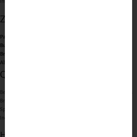
Ihnen.
Zubereitung
Panieren:
Mehl, Ei, Brösel – nicht drücken.
Butterschmalz:
In tiefer Pfanne, Pfanne schwenken.
Braten:
Pro Seite 90 Sek.
Abtropfen:
Auf Küchenpapier, mit Zitrone servieren.
Qualität mit Herkunft
Bei Wild-Jaeger wissen Sie, wo Ihr Produkt herkommt. Wild aus
Brandenburg, Landschwein und Angus aus Partnerbetrieben,
Spezialitäten aus regionalen Manufakturen. Keine anonyme
Industrieware.
Häufige Fragen