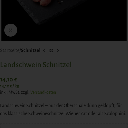
Click to enlarge
Startseite
Schnitzel
Landschwein Schnitzel
14,10
€
14,10
€
/
kg
inkl. MwSt.
zzgl.
Versandkosten
Landschwein Schnitzel – aus der Oberschale dünn geklopft, für
das klassische Schweineschnitzel Wiener Art oder als Scaloppini.