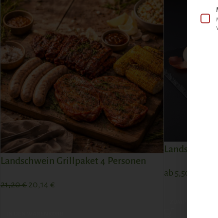
Landschwein
Landschwein Grillpaket 4 Personen
ab
5,50
€
21,20
€
20,14
€
ZUM PRODUKT
IN DEN WARENKORB