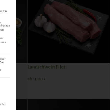
ie Ihre
,
n können
 von
 um
assen.
r
ieser
 Der
Landschwein Filet
n
ab
11,00
€
lt werden kann. Die erste Service-Gruppe ist essenziell und kann n
ZUM PRODUKT
ucher