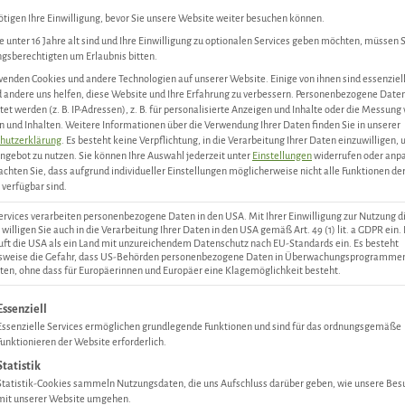
tigen Ihre Einwilligung, bevor Sie unsere Website weiter besuchen können.
 unter 16 Jahre alt sind und Ihre Einwilligung zu optionalen Services geben möchten, müssen S
gsberechtigten um Erlaubnis bitten.
enden Cookies und andere Technologien auf unserer Website. Einige von ihnen sind essenziell
andere uns helfen, diese Website und Ihre Erfahrung zu verbessern.
Personenbezogene Date
tet werden (z. B. IP-Adressen), z. B. für personalisierte Anzeigen und Inhalte oder die Messung
 und Inhalten.
Weitere Informationen über die Verwendung Ihrer Daten finden Sie in unserer
hutzerklärung
.
Es besteht keine Verpflichtung, in die Verarbeitung Ihrer Daten einzuwilligen,
ngebot zu nutzen.
Sie können Ihre Auswahl jederzeit unter
Einstellungen
widerrufen oder anp
achten Sie, dass aufgrund individueller Einstellungen möglicherweise nicht alle Funktionen de
verfügbar sind.
ervices verarbeiten personenbezogene Daten in den USA. Mit Ihrer Einwilligung zur Nutzung d
 willigen Sie auch in die Verarbeitung Ihrer Daten in den USA gemäß Art. 49 (1) lit. a GDPR ein.
 Bratwurst grob
Landschwein Buletten
uft die USA als ein Land mit unzureichendem Datenschutz nach EU-Standards ein. Es besteht
lsweise die Gefahr, dass US-Behörden personenbezogene Daten in Überwachungsprogramme
ten, ohne dass für Europäerinnen und Europäer eine Klagemöglichkeit besteht.
ab
5,22
€
gt eine Liste der Service-Gruppen, für die eine Einwilligung ertei
Essenziell
Essenzielle Services ermöglichen grundlegende Funktionen und sind für das ordnungsgemäße
Funktionieren der Website erforderlich.
ZUM PRODUKT
Statistik
Statistik-Cookies sammeln Nutzungsdaten, die uns Aufschluss darüber geben, wie unsere Bes
mit unserer Website umgehen.