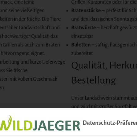
mack, eine feine
Grillen, Kurzbraten oder für di
nd seine vielseitigen
Bratenstücke
– perfekt für Sc
eiten in der Küche. Die Tiere
und den klassischen Sonntagsb
utscher Landwirtschaft und
Bratwürste
– herzhaft gewürzt 
in hochwertiger Qualität, das
einsetzbar
 Grillen als auch zum Braten
Buletten
– saftig, hausgemacht
hervorragend eignet.
zubereitet
arbeitung und kurze Lieferwege
Qualität, Herku
ss Sie frische
Bestellung
itäten mit vollem Geschmack
en.
Unser Landschwein stammt au
und wird mit großer Sorgfalt ve
Datenschutz-Präfere