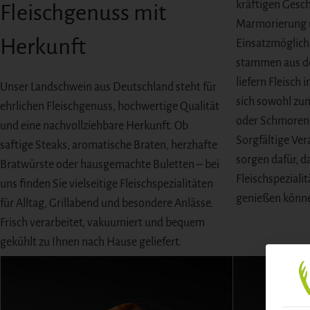
kräftigen Gesch
Fleischgenuss mit
Marmorierung u
Herkunft
Einsatzmöglichk
stammen aus de
liefern Fleisch 
Unser Landschwein aus Deutschland steht für
sich sowohl zum
ehrlichen Fleischgenuss, hochwertige Qualität
oder Schmoren 
und eine nachvollziehbare Herkunft. Ob
Sorgfältige Ver
saftige Steaks, aromatische Braten, herzhafte
sorgen dafür, da
Bratwürste oder hausgemachte Buletten – bei
Fleischspezial
uns finden Sie vielseitige Fleischspezialitäten
genießen könn
für Alltag, Grillabend und besondere Anlässe.
Frisch verarbeitet, vakuumiert und bequem
gekühlt zu Ihnen nach Hause geliefert.