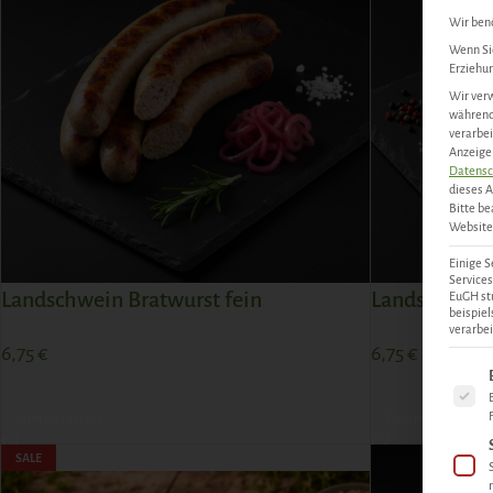
Wir benö
Wenn Sie
Erziehun
Wir verw
während 
verarbei
Anzeigen
Datensc
dieses A
Bitte be
Website 
Einige S
Services
Landschwein Bratwurst fein
Landschwein
EuGH st
beispie
verarbei
6,75
€
6,75
€
Es fol
ZUM PRODUKT
ZUM PRODUKT
SALE