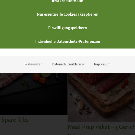
Ich akzeptiere alle
ZUM PRODUKT
Nur essenzielle Cookies akzeptieren
SALE
Einwilligung speichern
Individuelle Datenschutz-Präferenzen
Präferenzen
Datenschutzerklärung
Impressum
 Spare Ribs
Meal Prep Paket – 3 Gerich