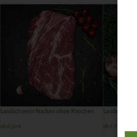
Landschwein Nacken ohne Knochen
Landschwein
ab
6,50
€
ab
7,73
€