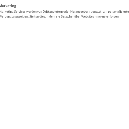
Marketing
Marketing Services werden von Drittanbietern oder Herausgebern genutzt, um personalisierte
Werbung anzuzeigen. Sie tun dies, indem sie Besucher über Websites hinweg verfolgen.
 Gulasch
Landschwein Koteletts
ab
4,73
€
ZUM PRODUKT