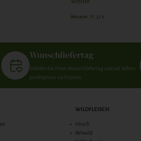
Woche
80,35
€
76,33
€
IN DEN WARENKORB
Wunschliefertag
Wählen Sie Ihren Wunschliefertag und wir liefern
punktgenau via Express.
WILDFLEISCH
den
Hirsch
Rehwild