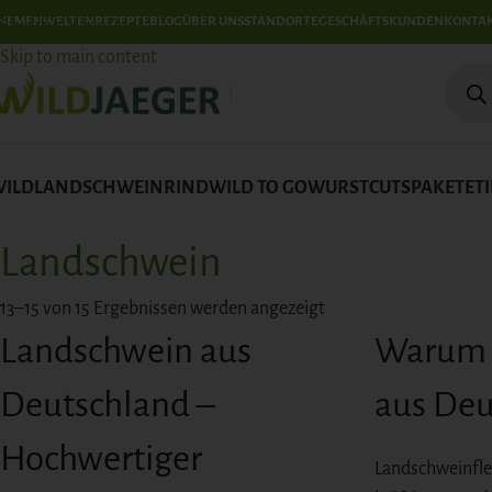
HEMENWELTEN
REZEPTE
BLOG
ÜBER UNS
STANDORTE
GESCHÄFTSKUNDEN
KONTA
Skip to navigation
Skip to main content
WILD
LANDSCHWEIN
RIND
WILD TO GO
WURST
CUTS
PAKETE
T
Landschwein
13–15 von 15 Ergebnissen werden angezeigt
Landschwein aus
Warum 
Deutschland –
aus Deu
Hochwertiger
Landschweinfle