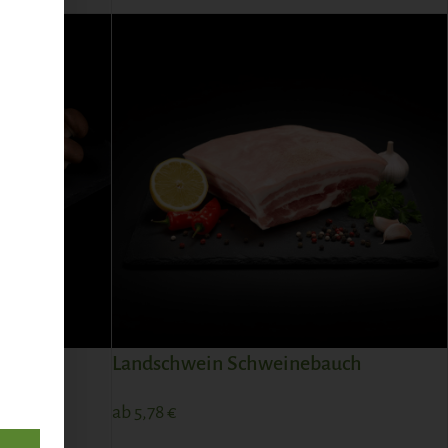
Landschwein Schweinebauch
ab
5,78
€