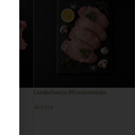
Landschwein Minutensteaks
ab
3,25
€
ZUM PRODUKT