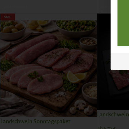
ZUM PRODUKT
ZUM PRODUKT
SALE
Landschwein
Landschwein Sonntagspaket
ab
6,73
€