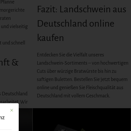
e Pfanne
Fazit: Landschwein aus
hmorgerichte
raten
Deutschland online
und vielseitig
kaufen
 und schnell
Entdecken Sie die Vielfalt unseres
nft &
Landschwein-Sortiments – von hochwertigen
Cuts über würzige Bratwürste bis hin zu
saftigen Buletten. Bestellen Sie jetzt bequem
online und genießen Sie Fleischqualität aus
s Deutschland
Deutschland mit vollem Geschmack.
rarbeitet. Wir
Mit diesem Button wird der Dialog geschlossen. Seine Funktionalität ist identisch mit 
nz