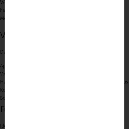
Weidehaltung unserer Partnerbetriebe. Alle Produkte werden
handwerklich verarbeitet, frisch vakuumiert und als komplette
Menü-Konzepte ausgeliefert.
Was ist enthalten?
Das Paket enthält:
Appetithappen: Geröstetes Brioche mit Wildpastete
Vorspeise: Rosa gebratenes Reh Filet auf Blattsalat
Hauptgang:
Geschmorte Wildschweinschulter mit Wacholderjus
Komplettes Rezept für alle Gänge
Beilagenempfehlung
Für welchen Anlass?
Ideal für: