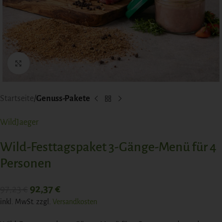
Click to enlarge
Startseite
Genuss-Pakete
WildJaeger
Wild-Festtagspaket 3-Gänge-Menü für 4
Personen
92,37
€
97,23
€
inkl. MwSt.
zzgl.
Versandkosten