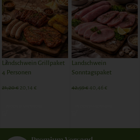
Landschwein Grillpaket
Landschwein
4 Personen
Sonntagspaket
21,20
€
20,14
€
42,59
€
40,46
€
IN DEN WARENKORB
IN DEN WARENKORB
Premium Versand