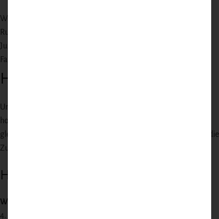
Weihnachten und Silvester
Runde Geburtstage
Jubiläen und Hochzeitstage
Familienfeste mit 4 Gästen
Handwerk trifft Bequemlichkeit
Unsere Pakete sind die Antwort auf zwei Wünsche gleichzeitig:
hochwertiges, handwerklich produziertes Fleisch – und
gleichzeitig Bequemlichkeit, ohne lange Recherche. Wir haben die
Zusammenstellung für Sie gemacht.
Häufige Fragen
Wie viele Personen?
4.