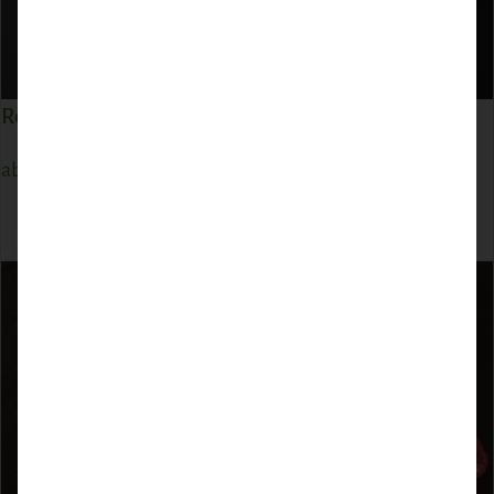
Reh Rücken mit Knochen
ab
37,62
€
ZUM PRODUKT