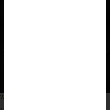
Wildschwein Rücken mit Knochen
ab
25,20
€