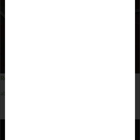
Reh Rückenfilet
ab
21,74
€
ZUM PRODUKT