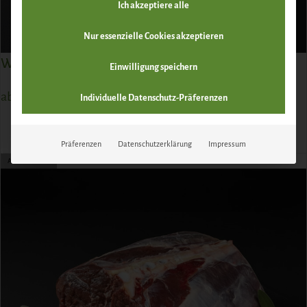
Ich akzeptiere alle
Nur essenzielle Cookies akzeptieren
Wildschwein Rückenfilet
Einwilligung speichern
ab
9,80
€
Individuelle Datenschutz-Präferenzen
ZUM PRODUKT
Präferenzen
Datenschutzerklärung
Impressum
AUSVERKAUFT