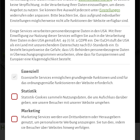
keine Verpflichtung, in die Verarbeitung Ihrer Daten einzuwilligen, um dieses
Angebot zu nutzen.
Sie können Ihre Auswahl jederzeit unter
Einstellungen
widerrufen oder anpassen.
Bitte beachten Sie, dass aufgrund individueller
Einstellungen möglicherweise nicht alle Funktionen der Website verfügbar sind.
Einige Services verarbeiten personenbezogene Daten in den USA. Mit Ihrer
Einwilligung zur Nutzung dieser Services willigen Sie auch in die Verarbeitung
Ihrer Daten in den USA gemäß Art. 49 (1) lit. a GDPR ein. Der EuGH stuft die USA
als ein Land mit unzureichendem Datenschutz nach EU-Standards ein. Es
besteht beispielsweise die Gefahr, dass US-Behörden personenbezogene Daten
in Überwachungsprogrammen verarbeiten, ohne dass für Europäerinnen und
Europäer eine Klagemöglichkeit besteht.
Es folgt eine Liste der Service-Gruppen, für die eine Einwill
Essenziell
Essenzielle Services ermöglichen grundlegende Funktionen und sind für
das ordnungsgemäße Funktionieren der Website erforderlich.
Statistik
Statistik-Cookies sammeln Nutzungsdaten, die uns Aufschluss darüber
geben, wie unsere Besucher mit unserer Website umgehen.
Marketing
Marketing Services werden von Drittanbietern oder Herausgebern
genutzt, um personalisierte Werbung anzuzeigen. Sie tun dies, indem
Hirsch Rückenfilet
sie Besucher über Websites hinweg verfolgen.