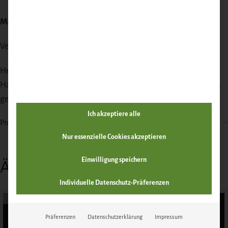
Mager, proteinreich & natürlich aromatisch
Verpackung:
Vakuumiert / Tiefkühlware
Herkunft:
Deutschland/Brandenburg
Hackfleisch muss immer vollständig durchgegart sein, bevor es
gegessen wird.
Ich akzeptiere alle
Produktsicherheit
Nur essenzielle Cookies akzeptieren
Einwilligung speichern
Ähnliche Produkte
Individuelle Datenschutz-Präferenzen
AUSVERKAUFT
Präferenzen
Datenschutzerklärung
Impressum