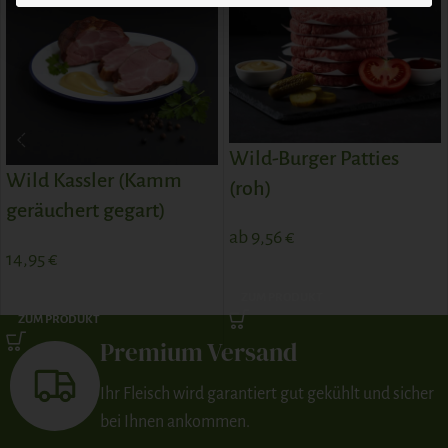
Wild-Burger Patties
Wild Kassler (Kamm
(roh)
geräuchert gegart)
ab
9,56
€
14,95
€
ZUM PRODUKT
ZUM PRODUKT
Premium Versand
Ihr Fleisch wird garantiert gut gekühlt und sicher
bei Ihnen ankommen.