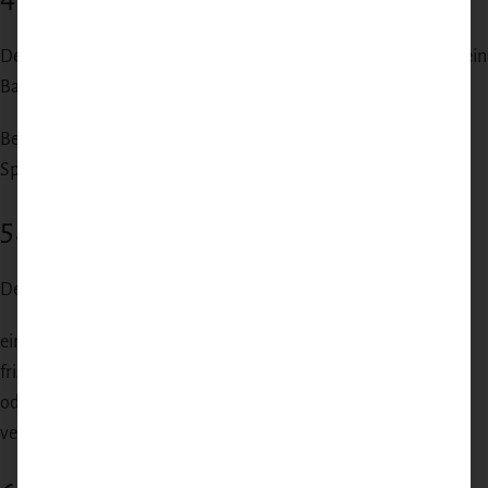
Den Spargel mit Olivenöl, Salz und Pfeffer vermengen und auf ein
Backblech legen.
Bei 200 °C Ober-/Unterhitze etwa 15–20 Minuten garen, bis der
Spargel leicht gebräunt und noch bissfest ist.
5. Verfeinern
Den gegrillten Spargel optional mit:
einem Spritzer Zitrone
frisch gehobeltem Parmesan
oder frischen Kräutern
verfeinern.