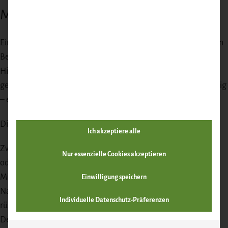
Milanese)
Ein perfektes Ossobuco verlangt nach einem ebenso raffinierten
Begleiter. Der Risotto alla Milanese ist nicht nur optisch ein
Highlight mit seiner goldgelben Farbe, sondern auch
geschmacklich eine ideale Ergänzung: cremig, mild, leicht buttrig
– er harmoniert wunderbar mit der kräftigen Wildsauce.
Die Zubereitung erfolgt klassisch:
Ich akzeptiere alle
Zwiebeln in Butter anschwitzen, den Risotto-Reis (z. B. Arborio
Nur essenzielle Cookies akzeptieren
oder Carnaroli) hinzufügen und glasig rühren.
Mit etwas Weißwein ablöschen und einkochen lassen.
Einwilligung speichern
Nach und nach heißen Gemüsefond angießen, dabei ständig
Individuelle Datenschutz-Präferenzen
rühren.
Den Safran in einer kleinen Menge warmem Fond auflösen und