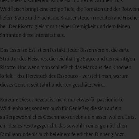
Besonders faszinierend ist die Harmonie der Aromen: Das
Wildfleisch bringt eine erdige Tiefe, die Tomaten und der Rotwein
liefern Säure und Frucht, die Kräuter steuern mediterrane Frische
bei. Der Risotto gleicht mit seiner Cremigkeit und dem feinen
Safranton diese Intensität aus.
Das Essen selbst ist ein Festakt: Jeder Bissen vereint die zarte
Struktur des Fleisches, die reichhaltige Sauce und den samtigen
Risotto. Und wenn man schließlich das Mark aus den Knochen
löffelt – das Herzstück des Ossobuco – versteht man, warum
dieses Gericht seit Jahrhunderten geschätzt wird.
Kurzum: Dieses Rezept ist nicht nur etwas für passionierte
Wildliebhaber, sondern auch für Genießer, die sich auf ein
außergewöhnliches Geschmackserlebnis einlassen wollen. Es ist
ein ideales Festtagsgericht, das sowohl in einer gemütlichen
Familienrunde als auch bei einem feierlichen Dinner glänzt.