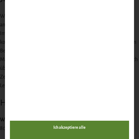
Wildfleisch kaufen Sie bei uns direkt an der Quelle – nicht aus
anonymen Großhandelskanälen und nicht aus tiefgefrorener
Importware aus Neuseeland oder Polen. Jedes Stück Rehfleisch
kommt von einem konkreten Tier aus einem konkreten Revier in
Berlin-Brandenburg. Das bedeutet: keine Medikamente, keine
Massentierhaltung, kurze Wege und ein Geschmack, der deutlich
über Supermarkt-Wild hinausgeht. Dazu handwerkliche
Zerlegung, frische Vakuumierung und Wildbret in
Lebensmittelqualität, die Sie so nur beim Jäger bekommen.
Häufige Fragen
Wie schwer ist eine Rehschulter?
Ich akzeptiere alle
800 g – 1,5 kg je nach Tier. Reicht für 3–5 Personen.