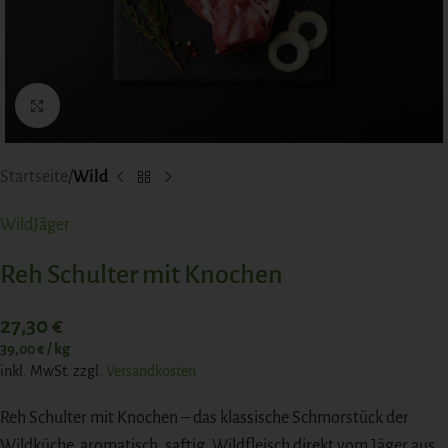
Click to enlarge
Startseite
Wild
WildJäger
Reh Schulter mit Knochen
27,30
€
39,00
€
/
kg
inkl. MwSt.
zzgl.
Versandkosten
Reh Schulter mit Knochen – das klassische Schmorstück der
Wildküche, aromatisch, saftig. Wildfleisch direkt vom Jäger aus