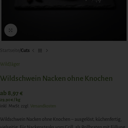
Click to enlarge
Startseite
Cuts
WildJäger
Wildschwein Nacken ohne Knochen
ab
8,97
€
29,90
€
/
kg
inkl. MwSt.
zzgl.
Versandkosten
Wildschwein Nacken ohne Knochen – ausgelöst, küchenfertig,
vielseitig. Für Nackensteaks vom Grill, als Rollbraten mit Füllung,