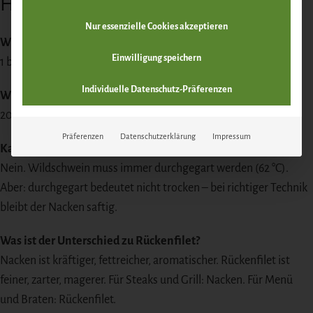
Häufige Fragen
Nur essenzielle Cookies akzeptieren
Wie schwer ist der ausgelöste Nacken?
Einwilligung speichern
1 bis 2 kg je nach Tier.
Individuelle Datenschutz-Präferenzen
Wie viele Personen?
200 g pro Person. 1,5 kg reicht für 7–8 Gäste.
Präferenzen
Datenschutzerklärung
Impressum
Kann ich den Nacken medium grillen?
Nein. Wildschwein muss immer durchgegart werden (62 °C).
Aber: durchgegart bedeutet nicht trocken – bei richtiger Technik
bleibt der Nacken saftig.
Was ist der Unterschied zu Rückenfilet?
Nacken ist kräftiger, fettreicher, aromatischer. Rückenfilet ist
feiner, zarter, magerer. Für Steaks und Grill: Nacken. Für Menü
und Braten: Rückenfilet.