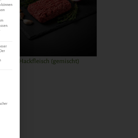
n können
 von
 um
assen.
r
ieser
 Der
Wild Hackfleisch (gemischt)
n
15,45
€
lt werden kann. Die erste Service-Gruppe ist essenziell und kann n
ZUM PRODUKT
ucher