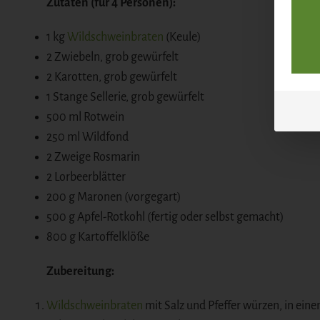
Zutaten (für 4 Personen):
1 kg
Wildschweinbraten
(Keule)
2 Zwiebeln, grob gewürfelt
2 Karotten, grob gewürfelt
1 Stange Sellerie, grob gewürfelt
500 ml Rotwein
250 ml Wildfond
2 Zweige Rosmarin
2 Lorbeerblätter
200 g Maronen (vorgegart)
500 g Apfel-Rotkohl (fertig oder selbst gemacht)
800 g Kartoffelklöße
Zubereitung:
Wildschweinbraten
mit Salz und Pfeffer würzen, in eine