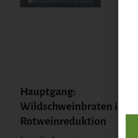
Reh Rückenfilet in den Warenkorb
Hauptgang:
Wildschweinbraten in
Rotweinreduktion