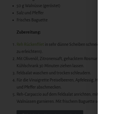
50 g Walnüsse (geröstet)
Salz und Pfeffer
Frisches Baguette
Zubereitung:
Reh Rückenfilet
in sehr dünne Scheiben schneiden (ggf. 
zu erleichtern).
Mit Olivenöl, Zitronensaft, gehacktem Rosmarin, Salz un
Kühlschrank 30 Minuten ziehen lassen.
Feldsalat waschen und trocken schleudern.
Für die Vinaigrette Preiselbeeren, Apfelessig, Honig und
und Pfeffer abschmecken.
Reh-Carpaccio auf dem Feldsalat anrichten, mit Preiselb
Walnüssen garnieren. Mit frischem Baguette servieren.