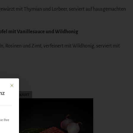
 gewürzt mit Thymian und Lorbeer, serviert auf hausgemachten
pfel mit Vanillesauce und Wildhonig
ln, Rosinen und Zimt, verfeinert mit Wildhonig, serviert mit
Mit diesem Button wird der Dialog geschlossen. Seine Funktionalität ist identisch mit 
nz
AUSVERKAUFT
ie Ihre
,