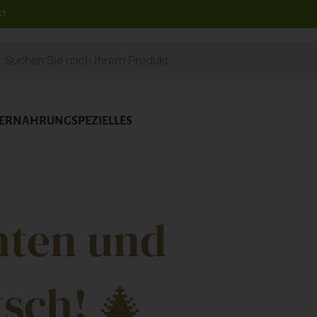
KT
IERNAHRUNG
SPEZIELLES
hten und
sch! 🎄