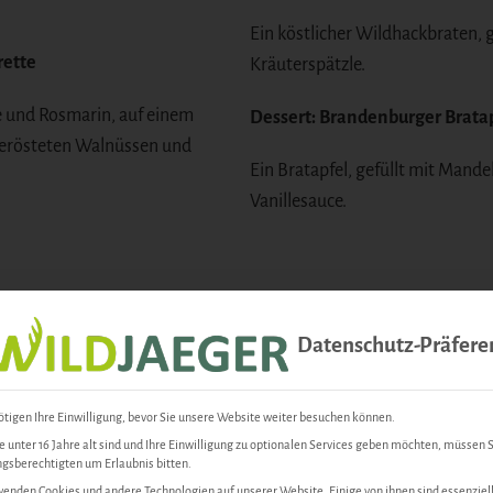
Ein köstlicher Wildhackbraten,
rette
Kräuterspätzle.
ne und Rosmarin, auf einem
Dessert: Brandenburger Brata
 gerösteten Walnüssen und
Ein Bratapfel, gefüllt mit Mande
Vanillesauce.
Datenschutz-Präfere
tigen Ihre Einwilligung, bevor Sie unsere Website weiter besuchen können.
 unter 16 Jahre alt sind und Ihre Einwilligung zu optionalen Services geben möchten, müssen S
gsberechtigten um Erlaubnis bitten.
enden Cookies und andere Technologien auf unserer Website. Einige von ihnen sind essenziell