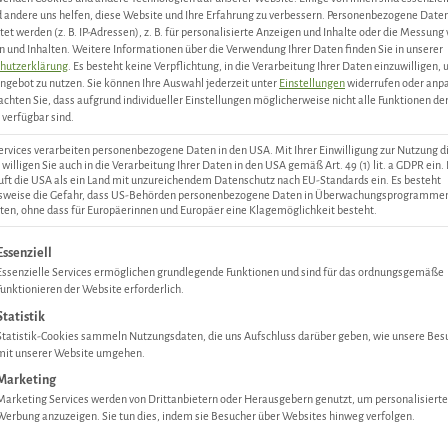
andere uns helfen, diese Website und Ihre Erfahrung zu verbessern.
Personenbezogene Date
tet werden (z. B. IP-Adressen), z. B. für personalisierte Anzeigen und Inhalte oder die Messung
 und Inhalten.
Weitere Informationen über die Verwendung Ihrer Daten finden Sie in unserer
hutzerklärung
.
Es besteht keine Verpflichtung, in die Verarbeitung Ihrer Daten einzuwilligen,
ngebot zu nutzen.
Sie können Ihre Auswahl jederzeit unter
Einstellungen
widerrufen oder anp
achten Sie, dass aufgrund individueller Einstellungen möglicherweise nicht alle Funktionen de
verfügbar sind.
ervices verarbeiten personenbezogene Daten in den USA. Mit Ihrer Einwilligung zur Nutzung d
 willigen Sie auch in die Verarbeitung Ihrer Daten in den USA gemäß Art. 49 (1) lit. a GDPR ein.
Wildschwein Keule ohne Knochen
uft die USA als ein Land mit unzureichendem Datenschutz nach EU-Standards ein. Es besteht
lsweise die Gefahr, dass US-Behörden personenbezogene Daten in Überwachungsprogramme
ten, ohne dass für Europäerinnen und Europäer eine Klagemöglichkeit besteht.
ab
17,94
€
gt eine Liste der Service-Gruppen, für die eine Einwilligung ertei
Essenziell
Essenzielle Services ermöglichen grundlegende Funktionen und sind für das ordnungsgemäße
ZUM PRODUKT
Funktionieren der Website erforderlich.
Statistik
Statistik-Cookies sammeln Nutzungsdaten, die uns Aufschluss darüber geben, wie unsere Bes
mit unserer Website umgehen.
Marketing
Marketing Services werden von Drittanbietern oder Herausgebern genutzt, um personalisierte
Werbung anzuzeigen. Sie tun dies, indem sie Besucher über Websites hinweg verfolgen.