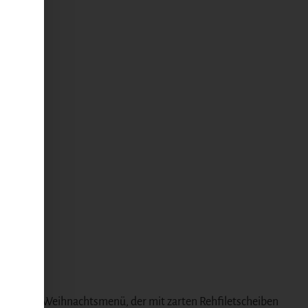
kt für Ihr Weihnachtsmenü, der mit zarten Rehfiletscheiben