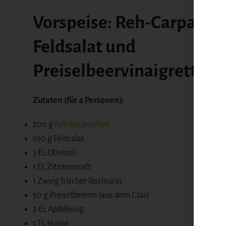
Vorspeise: Reh-Carpaccio
Feldsalat und
Preiselbeervinaigrette
Zutaten (für 4 Personen):
200 g
Reh Rückenfilet
100 g Feldsalat
3 EL Olivenöl
1 EL Zitronensaft
1 Zweig frischer Rosmarin
50 g Preiselbeeren (aus dem Glas)
2 EL Apfelessig
1 TL Honig