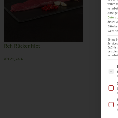
während 
verarbei
Anzeigen
Datensc
dieses A
Bitte be
Website 
Einige S
Services
Reh Rückenfilet
EuGH st
beispie
verarbei
ab
21,74
€
Es fol
ZUM PRODUKT