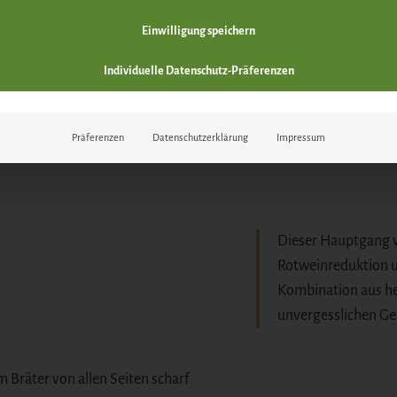
Einwilligung speichern
Individuelle Datenschutz-Präferenzen
Präferenzen
Datenschutzerklärung
Impressum
Dieser Hauptgang v
Rotweinreduktion un
Kombination aus he
unvergesslichen Gen
m Bräter von allen Seiten scharf