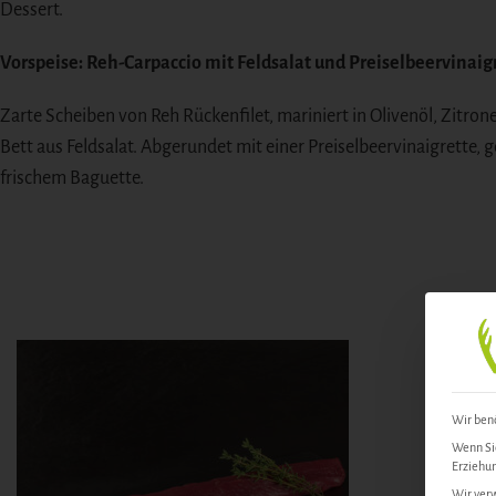
Dessert.
Vorspeise: Reh-Carpaccio mit Feldsalat und Preiselbeervinaig
Zarte Scheiben von Reh Rückenfilet, mariniert in Olivenöl, Zitro
Bett aus Feldsalat. Abgerundet mit einer Preiselbeervinaigrette,
frischem Baguette.
Wir benö
Wenn Sie
Erziehun
Wir verw