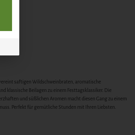
ereint saftigen Wildschweinbraten, aromatische
d klassische Beilagen zu einem Festtagsklassiker. Die
rzhaften und süßlichen Aromen macht diesen Gang zu einem
uss. Perfekt für gemütliche Stunden mit Ihren Liebsten.