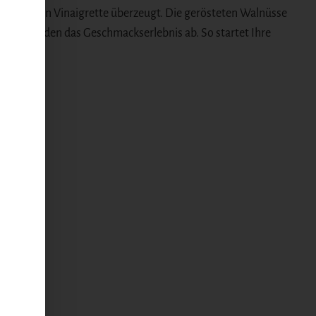
säuerlichen Vinaigrette überzeugt. Die gerösteten Walnüsse
uette runden das Geschmackserlebnis ab. So startet Ihre
raffiniert.