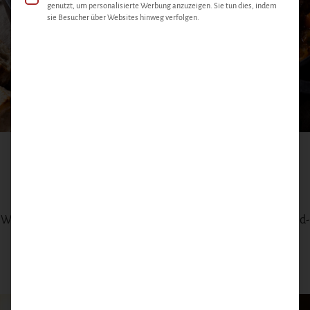
genutzt, um personalisierte Werbung anzuzeigen. Sie tun dies, indem
sie Besucher über Websites hinweg verfolgen.
Wurstgulasch aus Wild und Landschwein mit
Wintergemüse
Deftig, schnell und genau richtig für kalte Tage: Dieses
Wurstgulasch aus Wild und Landschwein kombiniert grobe Wild-
Bratwurst, Wildkna...
CONTINUE READING