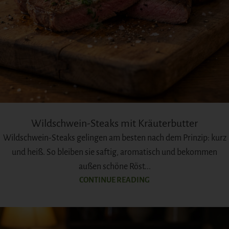
Wildschwein-Steaks mit Kräuterbutter
Wildschwein-Steaks gelingen am besten nach dem Prinzip: kurz
und heiß. So bleiben sie saftig, aromatisch und bekommen
außen schöne Röst...
CONTINUE READING