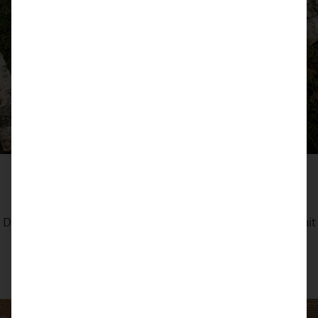
Wildschweingulasch mit Pastinakengemüse
Deftig, aromatisch und genau richtig für gemütliche Abende:
Dieses **Wildschweingulasch mit Pastinakengemüse** wird mit
Rotwein, kräfti...
CONTINUE READING