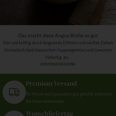
Das macht diese Angus-Brühe so gut
Klar und kräftig durch langsames Erhitzen und sanftes Ziehen
Aromatisch dank klassischem Suppengemüse und Gewürzen
Vielseitig: pu...
CONTINUE READING
1
2
3
›
»
Premium Versand
Ihr Fleisch wird garantiert gut gekühlt und sicher
bei Ihnen ankommen.
Wunschliefertag