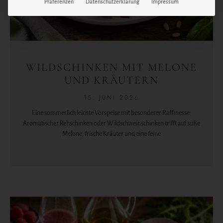
Präferenzen
Datenschutzerklärung
Impressum
WILDSCHINKEN MIT MELONE
UND KRÄUTERN
15. JUNI 2026
Eine sommerlich leichte Vorspeise mit besonderer Raffinesse:
Aromatischer Rehschinken oder Wildschweinschinken trifft auf süße
Melone, frische Kräuter und eine feine