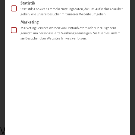
Statistik
Statistik-Cookies sammeln Nutzungsdaten, die uns Aufschluss darüber
geben, wie unsere Besucher mit unserer Website umgehen.
Marketing
Marketing Services werden von Drittanbietern oder Herausgebern
genutzt, um personalisierte Werbung anzuzeigen. Sie tun dies, indem
sie Besucher über Websites hinweg verfolgen.
Wild Rezepte – Genuss aus der