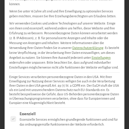
können.
Wenn Sie unter 16 Jahre alt sind und Ihre Einwilligung zu optionalen Services
geben möchten, müssen Sie Ihre Erziehungsberechtigten um Erlaubnis bitten.
Wir verwenden Cookies und andere Technologien auf unserer Website. Einige
von ihnen sind essenziell, während andere uns helfen, diese Website und Ihre
Erfahrung zu verbessern.
Personenbezogene Daten können verarbeitet werden
(z. B. IP-Adressen), z. B. für personalisierte Anzeigen und Inhalte oder die
Messung von Anzeigen und Inhalten.
Weitere Informationen über die
Verwendung Ihrer Daten finden Sie in unserer
Datenschutzerklärung
.
Es besteht
keine Verpflichtung, in die Verarbeitung Ihrer Daten einzuwilligen, um dieses
Angebot zu nutzen.
Sie können Ihre Auswahl jederzeit unter
Einstellungen
widerrufen oder anpassen.
Bitte beachten Sie, dass aufgrund individueller
Einstellungen möglicherweise nicht alle Funktionen der Website verfügbar sind.
Einige Services verarbeiten personenbezogene Daten in den USA. Mit Ihrer
Einwilligung zur Nutzung dieser Services willigen Sie auch in die Verarbeitung
Ihrer Daten in den USA gemäß Art. 49 (1) lit. a GDPR ein. Der EuGH stuft die USA
als ein Land mit unzureichendem Datenschutz nach EU-Standards ein. Es
besteht beispielsweise die Gefahr, dass US-Behörden personenbezogene Daten
in Überwachungsprogrammen verarbeiten, ohne dass für Europäerinnen und
Europäer eine Klagemöglichkeit besteht.
Es folgt eine Liste der Service-Gruppen, für die eine Einwill
Essenziell
Essenzielle Services ermöglichen grundlegende Funktionen und sind für
das ordnungsgemäße Funktionieren der Website erforderlich.