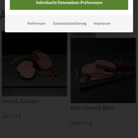
Individuelle Datenschutz-Präferenzen
Ähnliche Produkte
Präferenzen
Datenschutzerklärung
Impressum
AUSVERKAUFT
Hirsch Salami
Reh Corned Beef
ab
6,71
€
ab
5,00
€
ZUM PRODUKT