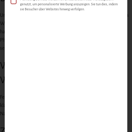
genutzt, um personalisierte Werbung anzuzeigen. Sie tun dies, indem
sie Besucher über Websites hinweg verfolgen.
Unsere Wurstwaren entstehen in der eigenen Wurstküche – aus
Wildfleisch von Tieren, die in Brandenburger Wäldern gelebt
haben. Klassische Gewürzmischungen, echte Reifung, keine
Phosphate oder Schnellpökelung. Handwerk, wie man es heute
selten findet.
Was macht die feine
Wildbratwurst aus?
Fein gewolfte Mischung aus Wildfleisch und Schweinebauch,
klassisch mit klassischer Metzger-Gewürzmischung gewürzt, in
Naturdarm gefüllt.
Zubereitung & Verwendung