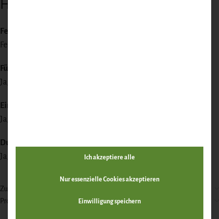
Häufige Fragen
Fein oder grob?
Fein ist homogener, grob hat sichtbare Stücke.
Für Kinder?
Ja, die feine Variante ist oft kinderfreundlicher.
Einfrieren?
Ja, 6 Monate.
Durchgegart?
Ja, aber kurz – 10 Minuten reichen.
Ich akzeptiere alle
Nur essenzielle Cookies akzeptieren
Zutaten & Nährwerte
Produktsicherheit
Einwilligung speichern