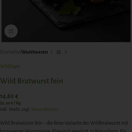
Click to enlarge
Startseite
Wurstwaren
WildJäger
Wild Bratwurst fein
14,62
€
32,49
€
/
kg
inkl. MwSt.
zzgl.
Versandkosten
Wild Bratwürste fein – die feine Variante der Wildbratwurst mit
homogener Wurstmasse. Klassisch gewürzt, in Naturdarm. Für