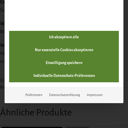
Geräuchert?
Ja, die Salami wird mit Buchenholz veredelt.
Wie lange ist die Salami haltbar?
Bei kühler Lagerung mehrere Wochen.
Ich akzeptiere alle
Wozu passt sie besonders gut?
Nur essenzielle Cookies akzeptieren
Ideal zu Tapas, kräftigem Käse, Bauernbrot oder auf einer
rustikalen Vesperplatte.
Einwilligung speichern
Individuelle Datenschutz-Präferenzen
Zutaten & Nährwerte
Produktsicherheit
Präferenzen
Datenschutzerklärung
Impressum
Ähnliche Produkte