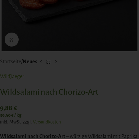
Click to enlarge
Startseite
Neues
WildJaeger
Wildsalami nach Chorizo-Art
9,88
€
39,50
€
/
kg
inkl. MwSt.
zzgl.
Versandkosten
Wildsalami nach Chorizo-Art
– würzige Wildsalami mit Paprika,