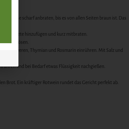
ionsweise scharf anbraten, bis es von allen Seiten braun ist. Das
und Rote Bete hinzufügen und kurz mitbraten.
pfboden lösen.
acholderbeeren, Thymian und Rosmarin einrühren. Mit Salz und
 umrühren und bei Bedarf etwas Flüssigkeit nachgießen.
n Brot. Ein kräftiger Rotwein rundet das Gericht perfekt ab.