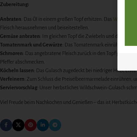
Zubereitung:
Anbraten
: Das Öl in einem großen Topf erhitzen. Das
Wildschwei
Fleisch herausnehmen und beiseitestellen.
Gemüse anbraten
: Im gleichen Topf die Zwiebeln und den Knobl
Tomatenmark und Gewürze
: Das Tomatenmark einrühren und k
Schmoren
: Das angebratene Fleisch zurück in den Topf geben. 
Pfeffer abschmecken.
Köcheln lassen
: Das Gulasch zugedeckt bei niedriger Hitze etwa 
Verfeinern
: Zum Schluss die Preiselbeermarmelade einrühren, um
Serviervorschlag
: Unser herbstliches Wildschwein-Gulasch schmec
Viel Freude beim Nachkochen und Genießen – das ist Herbstküche