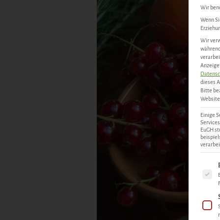
Wir benö
Wenn Sie
Erziehun
Wir verw
während 
verarbei
Anzeigen
Datensc
dieses A
Bitte be
Website 
Einige S
Services
EuGH st
beispie
verarbei
Es fol