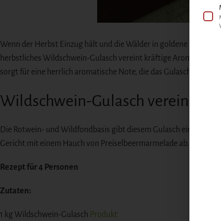
Wenn der Herbst Einzug hält und die Wälder in goldene und rote
herbstliches Wildschwein-Gulasch vereint kräftige Aromen von
sorgt für eine herrlich aromatische Note, die das Gulasch zu ei
Wildschwein-Gulasch vereint kr
Die Rotwein- und Wildfondbasis gibt diesem Gulasch eine intensiv
Gericht mit einem Hauch von Preiselbeermarmelade ab. Damit pass
Rezept für 4 Personen
Zutaten:
1 kg Wildschwein-Gulasch
Produkt