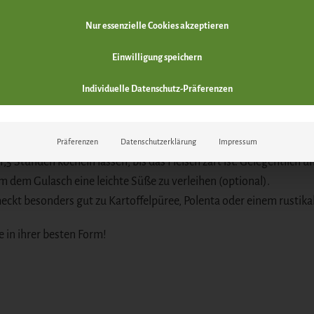
Nur essenzielle Cookies akzeptieren
ngulasch
mit der
WildJaeger-Gewürzmischung
einreiben und port
Einwilligung speichern
auch anbraten, bis sie leicht gebräunt sind. Möhren, Pastinaken 
Individuelle Datenschutz-Präferenzen
urz anrösten. Mit
Rotwein
ablöschen und den Bratensatz vom To
Den Wildfond oder die Rinderbrühe hinzufügen. Lorbeerblätter, W
Präferenzen
Datenschutzerklärung
Impressum
1,5 Stunden köcheln lassen, bis das Fleisch zart ist. Gelegentlich
 dem Gulasch eine leichte Süße zu verleihen (optional).
kt besonders gut zu Kartoffelpüree, Polenta oder einem rustikale
 in ihrer besten Form!