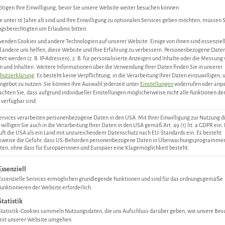
tigen Ihre Einwilligung, bevor Sie unsere Website weiter besuchen können.
 unter 16 Jahre alt sind und Ihre Einwilligung zu optionalen Services geben möchten, müssen S
gsberechtigten um Erlaubnis bitten.
enden Cookies und andere Technologien auf unserer Website. Einige von ihnen sind essenziell
andere uns helfen, diese Website und Ihre Erfahrung zu verbessern.
Personenbezogene Date
tet werden (z. B. IP-Adressen), z. B. für personalisierte Anzeigen und Inhalte oder die Messung
 und Inhalten.
Weitere Informationen über die Verwendung Ihrer Daten finden Sie in unserer
hutzerklärung
.
Es besteht keine Verpflichtung, in die Verarbeitung Ihrer Daten einzuwilligen,
ngebot zu nutzen.
Sie können Ihre Auswahl jederzeit unter
Einstellungen
widerrufen oder anp
achten Sie, dass aufgrund individueller Einstellungen möglicherweise nicht alle Funktionen de
verfügbar sind.
ervices verarbeiten personenbezogene Daten in den USA. Mit Ihrer Einwilligung zur Nutzung d
 willigen Sie auch in die Verarbeitung Ihrer Daten in den USA gemäß Art. 49 (1) lit. a GDPR ein.
uft die USA als ein Land mit unzureichendem Datenschutz nach EU-Standards ein. Es besteht
lsweise die Gefahr, dass US-Behörden personenbezogene Daten in Überwachungsprogramme
ten, ohne dass für Europäerinnen und Europäer eine Klagemöglichkeit besteht.
gt eine Liste der Service-Gruppen, für die eine Einwilligung ertei
Essenziell
Essenzielle Services ermöglichen grundlegende Funktionen und sind für das ordnungsgemäße
Funktionieren der Website erforderlich.
Statistik
Statistik-Cookies sammeln Nutzungsdaten, die uns Aufschluss darüber geben, wie unsere Bes
mit unserer Website umgehen.