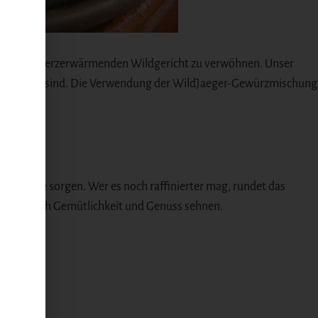
 mit einem herzerwärmenden Wildgericht zu verwöhnen. Unser
abgestimmt sind. Die Verwendung der WildJaeger-Gewürzmischung
e Frische sorgen. Wer es noch raffinierter mag, rundet das
wir uns nach Gemütlichkeit und Genuss sehnen.