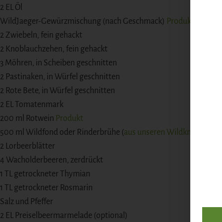
2 EL Öl
WildJaeger-Gewürzmischung (nach Geschmack)
Produkt
2 Zwiebeln, fein gehackt
2 Knoblauchzehen, fein gehackt
3 Möhren, in Scheiben geschnitten
2 Pastinaken, in Würfel geschnitten
2 Rote Bete, in Würfel geschnitten
2 EL Tomatenmark
200 ml Rotwein
Produkt
500 ml Wildfond oder Rinderbrühe (
aus unseren Wildknochen kön
2 Lorbeerblätter
4 Wacholderbeeren, zerdrückt
1 TL getrockneter Thymian
1 TL getrockneter Rosmarin
Salz und Pfeffer
2 EL Preiselbeermarmelade (optional)