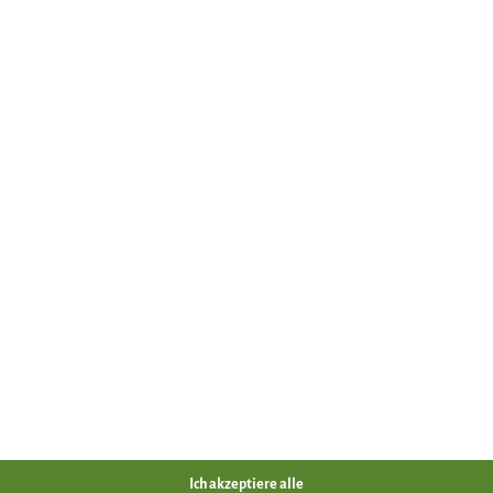
nen Sie sich Ihren eigenen Wildfond zaubern
)
Ich akzeptiere alle