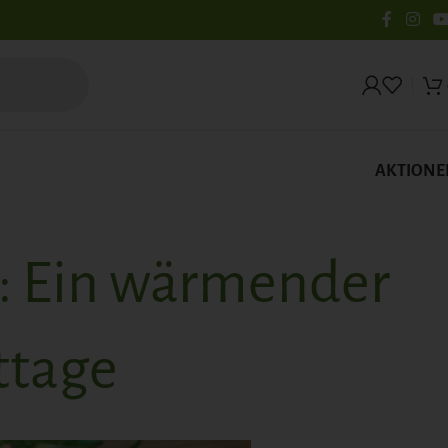
AKTIONE
: Ein wärmender
ttage