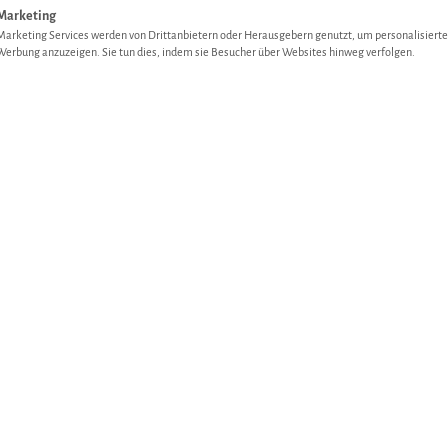
Marketing
Marketing Services werden von Drittanbietern oder Herausgebern genutzt, um personalisierte
Werbung anzuzeigen. Sie tun dies, indem sie Besucher über Websites hinweg verfolgen.
 Farbtöne getaucht sind, gibt es kaum etwas Schöneres, als sich
 Wild und herbstlichem Wurzelgemüse, die perfekt aufeinander 
nem unvergleichlichen Geschmackserlebnis macht.
äftige Aromen
e Tiefe, während Pastinaken, Möhren und Rote Bete für herbstlich
t dieses Wildschwein-Gulasch perfekt in die Jahreszeit, in der 