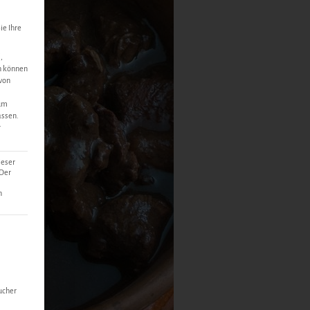
ie Ihre
,
n können
 von
 um
assen.
r
ieser
 Der
n
lt werden kann. Die erste Service-Gruppe ist essenziell und kann n
ucher