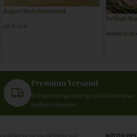
Angus Hochrückensteak
Fußball-Bra
ab
18,00
€
41,77
€
39,69
ZUM PRODUKT
WEITERLESEN
Premium Versand
Ihr Fleisch wird garantiert gut gekühlt und sicher
bei Ihnen ankommen.
NÜTZLICHES
Genießen Sie mit uns die Vielfalt und