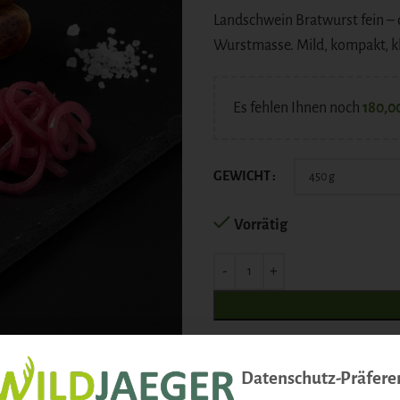
Landschwein Bratwurst fein – 
Wurstmasse. Mild, kompakt, kl
Es fehlen Ihnen noch
180,0
GEWICHT
Vorrätig
Bei Anlieferung wird Kühlschr
Datenschutz-Präfere
auf die Wunschliste