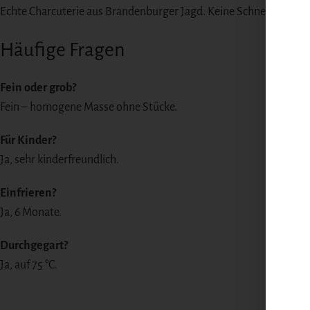
Echte Charcuterie aus Brandenburger Jagd. Keine Schnelltrocknu
Häufige Fragen
Fein oder grob?
Fein – homogene Masse ohne Stücke.
Für Kinder?
Ja, sehr kinderfreundlich.
Einfrieren?
Ja, 6 Monate.
Durchgegart?
Ja, auf 75 °C.