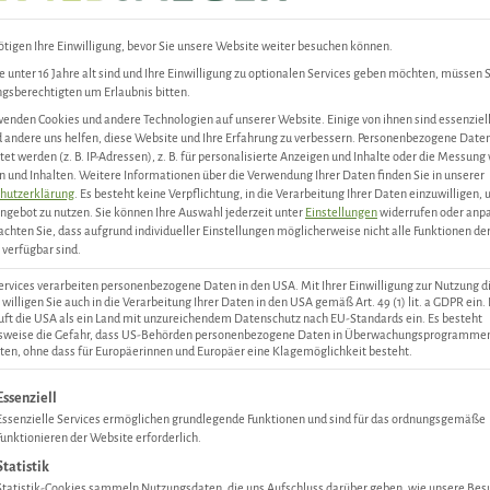
tigen Ihre Einwilligung, bevor Sie unsere Website weiter besuchen können.
 unter 16 Jahre alt sind und Ihre Einwilligung zu optionalen Services geben möchten, müssen S
Artikelnummer:
1814701
gsberechtigten um Erlaubnis bitten.
Kategorien:
Klassiker für die 
enden Cookies und andere Technologien auf unserer Website. Einige von ihnen sind essenziell
andere uns helfen, diese Website und Ihre Erfahrung zu verbessern.
Personenbezogene Date
tet werden (z. B. IP-Adressen), z. B. für personalisierte Anzeigen und Inhalte oder die Messung
 und Inhalten.
Weitere Informationen über die Verwendung Ihrer Daten finden Sie in unserer
hutzerklärung
.
Es besteht keine Verpflichtung, in die Verarbeitung Ihrer Daten einzuwilligen,
ngebot zu nutzen.
Sie können Ihre Auswahl jederzeit unter
Einstellungen
widerrufen oder anp
BESCHREIBUNG
ZUTATEN & NÄHRWERTE
achten Sie, dass aufgrund individueller Einstellungen möglicherweise nicht alle Funktionen de
verfügbar sind.
ervices verarbeiten personenbezogene Daten in den USA. Mit Ihrer Einwilligung zur Nutzung d
 Fleischstruktur, kompakt und mild. Aus Landschwein-Haltung für
 willigen Sie auch in die Verarbeitung Ihrer Daten in den USA gemäß Art. 49 (1) lit. a GDPR ein.
uft die USA als ein Land mit unzureichendem Datenschutz nach EU-Standards ein. Es besteht
lsweise die Gefahr, dass US-Behörden personenbezogene Daten in Überwachungsprogramme
ten, ohne dass für Europäerinnen und Europäer eine Klagemöglichkeit besteht.
gt eine Liste der Service-Gruppen, für die eine Einwilligung ertei
Essenziell
Essenzielle Services ermöglichen grundlegende Funktionen und sind für das ordnungsgemäße
en und Zeit. Unsere Wildwurst erfüllt alle drei Punkte: Wildflei
Funktionieren der Website erforderlich.
nstlichen Aromen, kein gespritzter Rauch.
Statistik
Statistik-Cookies sammeln Nutzungsdaten, die uns Aufschluss darüber geben, wie unsere Bes