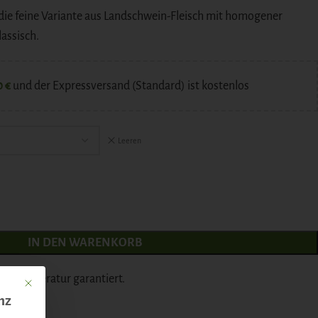
die feine Variante aus Landschwein-Fleisch mit homogener
assisch.
0
€
und der Expressversand (Standard) ist kostenlos
Leeren
IN DEN WARENKORB
anktemperatur garantiert.
Mit diesem Button wird der Dialog geschlossen. Seine Funktionalität ist identisch mit 
nz