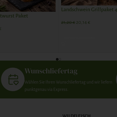
Landschwein Grillpaket 
twurst Paket
21,20
€
20,14
€
€
IN DEN WARENKORB
Wunschliefertag
Wählen Sie Ihren Wunschliefertag und wir liefern
punktgenau via Express.
WILDFLEISCH