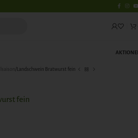
AKTIONE
llsaison
Landschwein Bratwurst fein
urst fein