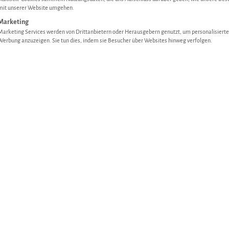
-Bratwurst aus?
mit unserer Website umgehen.
Marketing
Marketing Services werden von Drittanbietern oder Herausgebern genutzt, um personalisierte
Werbung anzuzeigen. Sie tun dies, indem sie Besucher über Websites hinweg verfolgen.
joran, Muskat, Pfeffer, Koriander), in Naturdarm. Homogen ohne 
en. Mit Bratkartoffeln und Spiegelei.