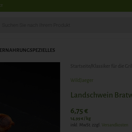
KT
IERNAHRUNG
SPEZIELLES
Startseite
Klassiker für die Gri
WildJaeger
Landschwein Bratw
6,75
€
14,99
€
/
kg
inkl. MwSt.
zzgl.
Versandkosten