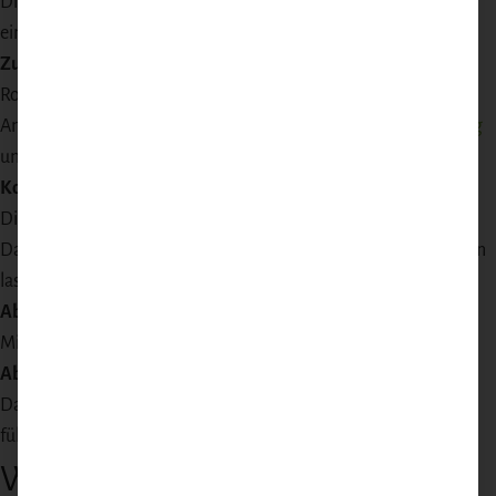
Die gewürfelten Äpfel, Mango und die fein gehackte Zwiebel in
einen großen Topf geben.
Zutaten kombinieren:
Rosinen, Apfelessig und braunen Zucker hinzufügen.
Anschließend die Senfkörner und
WildJaeger-Gewürzmischung
unterrühren.
Kochen:
Die Mischung zum Kochen bringen, dann die Hitze reduzieren.
Das Chutney bei niedriger Temperatur etwa 45 Minuten köcheln
lassen, bis es schön eingedickt ist.
Abschmecken:
Mit Salz und Pfeffer abschmecken.
Abkühlen & Abfüllen:
Das fertige Chutney abkühlen lassen und in sterilisierte Gläser
füllen.
Welche Wildarten passen dazu?