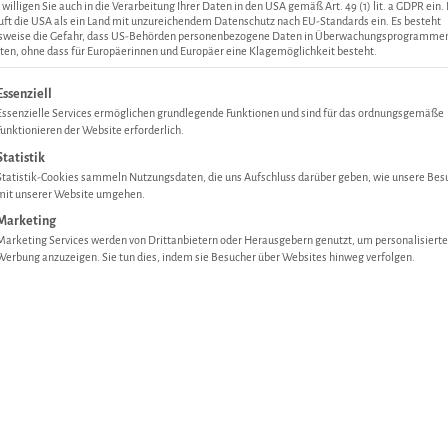
 willigen Sie auch in die Verarbeitung Ihrer Daten in den USA gemäß Art. 49 (1) lit. a GDPR ein.
uft die USA als ein Land mit unzureichendem Datenschutz nach EU-Standards ein. Es besteht
lsweise die Gefahr, dass US-Behörden personenbezogene Daten in Überwachungsprogramme
ten, ohne dass für Europäerinnen und Europäer eine Klagemöglichkeit besteht.
gt eine Liste der Service-Gruppen, für die eine Einwilligung ertei
Essenziell
Essenzielle Services ermöglichen grundlegende Funktionen und sind für das ordnungsgemäße
Funktionieren der Website erforderlich.
Statistik
Statistik-Cookies sammeln Nutzungsdaten, die uns Aufschluss darüber geben, wie unsere Bes
mit unserer Website umgehen.
e miteinander aufkochen lassen, 5 Minuten köcheln lassen und an
Marketing
Marketing Services werden von Drittanbietern oder Herausgebern genutzt, um personalisierte
n, in den Kühlschrank oder an einen anderen kühlen Ort stellen und
Werbung anzuzeigen. Sie tun dies, indem sie Besucher über Websites hinweg verfolgen.
inade in ein Gefäß seihen und beiseite stellen.
ten. Danach das Wurzelgemüse, die Tomaten und die Zwiebeln klei
e (je nach Bedarf) ablöschen und den Topf mit einen Deckel schlie
mürbe ist und das Schmoren dadurch auch schneller geht. Am best