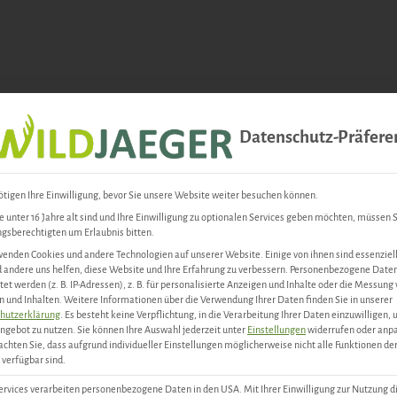
Datenschutz-Präfere
tigen Ihre Einwilligung, bevor Sie unsere Website weiter besuchen können.
 unter 16 Jahre alt sind und Ihre Einwilligung zu optionalen Services geben möchten, müssen S
gsberechtigten um Erlaubnis bitten.
rf)
enden Cookies und andere Technologien auf unserer Website. Einige von ihnen sind essenziell
andere uns helfen, diese Website und Ihre Erfahrung zu verbessern.
Personenbezogene Date
tet werden (z. B. IP-Adressen), z. B. für personalisierte Anzeigen und Inhalte oder die Messung
 und Inhalten.
Weitere Informationen über die Verwendung Ihrer Daten finden Sie in unserer
hutzerklärung
.
Es besteht keine Verpflichtung, in die Verarbeitung Ihrer Daten einzuwilligen,
ngebot zu nutzen.
Sie können Ihre Auswahl jederzeit unter
Einstellungen
widerrufen oder anp
achten Sie, dass aufgrund individueller Einstellungen möglicherweise nicht alle Funktionen de
verfügbar sind.
ervices verarbeiten personenbezogene Daten in den USA. Mit Ihrer Einwilligung zur Nutzung d