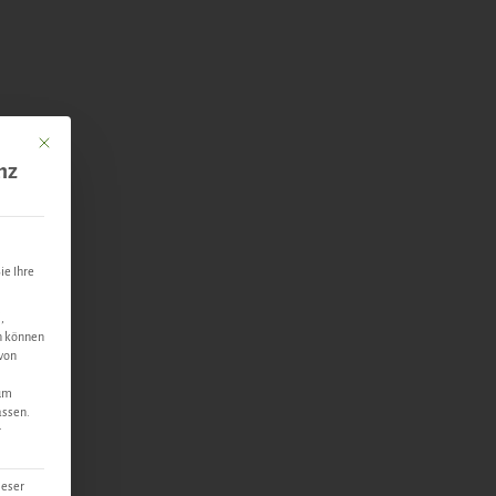
Mit diesem Button wird der Dialog geschlossen. Seine Funktionalität ist identisch mit 
nz
ie Ihre
,
n können
 von
 um
assen.
r
ieser