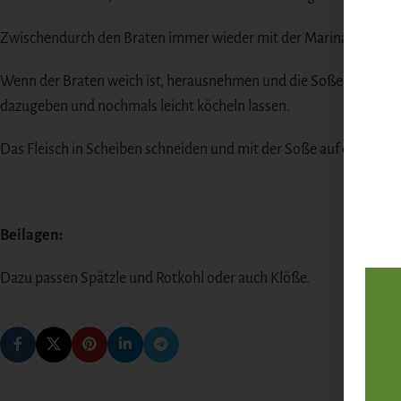
Zwischendurch den Braten immer wieder mit der Marinade beträ
Wenn der Braten weich ist, herausnehmen und die Soße mit dem W
dazugeben und nochmals leicht köcheln lassen.
Das Fleisch in Scheiben schneiden und mit der Soße auf einen vo
Beilagen:
Dazu passen Spätzle und Rotkohl oder auch Klöße.