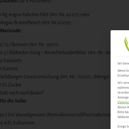
Zutaten
(für 4 Portionen):
1 kg Angus-Falsches Filet (Art.-Nr. 40271) oder
Angus-Bratenfleisch (Art.-Nr 40031)
Marinade:
0,75 l Rotwein (Art.-Nr.: 93151)
0,5 l Ribbecker Essig – Birne/Holunderblüte (Art.-Nr.: 91071)
2 Zwiebeln
Wir benö
1 Karotte
Wenn Sie
Erziehun
WildJaeger-Gewürzmischung (Art.-Nr.: 70021), (Menge nach Beda
Wir verw
1 EL Zucker
während 
Salz noch nach Bedarf
verarbei
Anzeigen
Für die Soße:
Datensc
dieses A
Bitte be
je 2 Stk Wurzelgemüse (Petersilienwurzel/Pastinake/rote Beete)
Website 
4-6 EL Sultaninen
Einige S