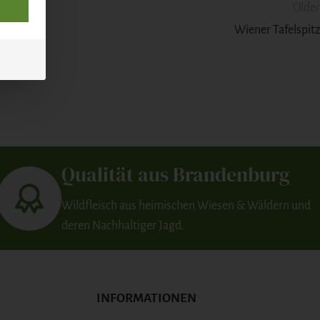
Older
Wiener Tafelspitz
Qualität aus Brandenburg
Wildfleisch aus heimischen Wiesen & Wäldern und
deren Nachhaltiger Jagd.
INFORMATIONEN