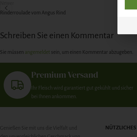
Newer
Rinderroulade vom Angus Rind
Schreiben Sie einen Kommentar
Sie müssen
angemeldet
sein, um einen Kommentar abzugeben.
Premium Versand
Ihr Fleisch wird garantiert gut gekühlt und sicher
bei Ihnen ankommen.
NÜTZLICHES
Genießen Sie mit uns die Vielfalt und
den unvergleichlichen Geschmack von