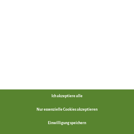
ufeln.
urzelgemüse pürieren. Je nach Konsistenz evtl. etwas Rinderbrüh
rgewärmten Teller anrichten.
Ich akzeptiere alle
Nur essenzielle Cookies akzeptieren
Einwilligung speichern