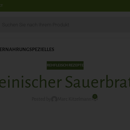
KT
IERNAHRUNG
SPEZIELLES
REHFLEISCH REZEPTE
einischer Sauerbra
0
Posted by
Marc Kitzelmann