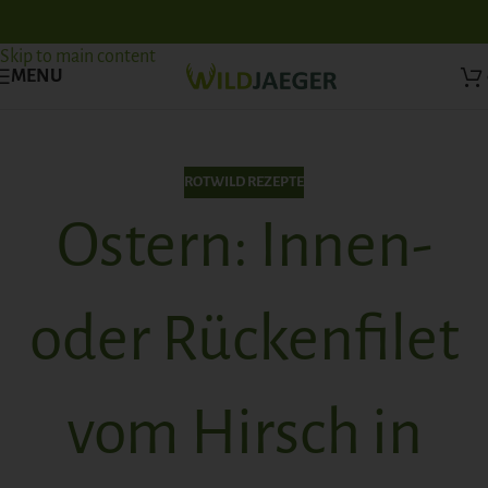
Skip to navigation
Skip to main content
MENU
ROTWILD REZEPTE
Ostern: Innen-
oder Rückenfilet
vom Hirsch in